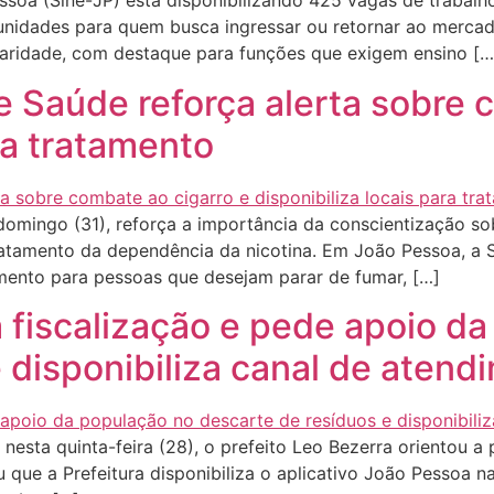
a (Sine-JP) está disponibilizando 425 vagas de trabalho, 
tunidades para quem busca ingressar ou retornar ao merca
colaridade, com destaque para funções que exigem ensino […
e Saúde reforça alerta sobre 
ra tratamento
omingo (31), reforça a importância da conscientização so
ratamento da dependência da nicotina. Em João Pessoa, a 
imento para pessoas que desejam parar de fumar, […]
a fiscalização e pede apoio d
 disponibiliza canal de atend
esta quinta-feira (28), o prefeito Leo Bezerra orientou a 
u que a Prefeitura disponibiliza o aplicativo João Pessoa 