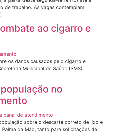
a partir desta segunda-feira (15) até a
do de trabalho. As vagas contemplam
]
combate ao cigarro e
bre os danos causados pelo cigarro e
Secretaria Municipal de Saúde (SMS)
a população no
imento
população sobre o descarte correto de lixo e
na Palma da Mão, tanto para solicitações de