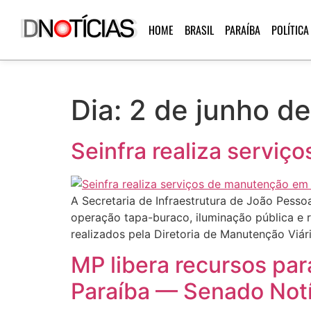
HOME
BRASIL
PARAÍBA
POLÍTICA
Dia:
2 de junho d
Seinfra realiza serviç
A Secretaria de Infraestrutura de João Pessoa
operação tapa-buraco, iluminação pública e
realizados pela Diretoria de Manutenção Viár
MP libera recursos pa
Paraíba — Senado Notí