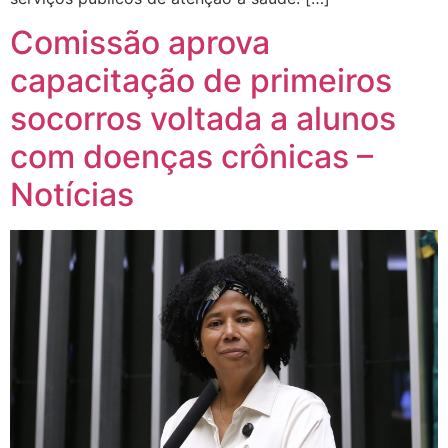
Comissão aprova
capacitação de primeiros
socorros voltada a alunos
com doenças crônicas –
Notícias