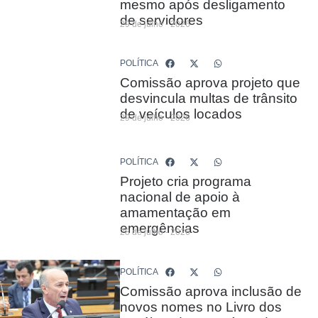
mesmo após desligamento
de servidores
29 de julho - 2026
POLÍTICA
Comissão aprova projeto que
desvincula multas de trânsito
de veículos locados
29 de julho - 2026
POLÍTICA
Projeto cria programa
nacional de apoio à
amamentação em
emergências
28 de julho - 2026
POLÍTICA
Comissão aprova inclusão de
novos nomes no Livro dos