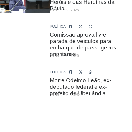
Heróis e das Heroínas da
Pátria
28 de julho - 2026
POLÍTICA
Comissão aprova livre
parada de veículos para
embarque de passageiros
prioritários
28 de julho - 2026
POLÍTICA
Morre Odelmo Leão, ex-
deputado federal e ex-
prefeito de Uberlândia
28 de julho - 2026