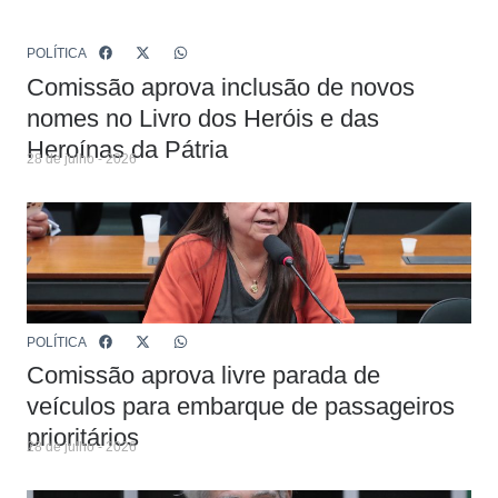
POLÍTICA
Comissão aprova inclusão de novos
nomes no Livro dos Heróis e das
Heroínas da Pátria
28 de julho - 2026
POLÍTICA
Comissão aprova livre parada de
veículos para embarque de passageiros
prioritários
28 de julho - 2026