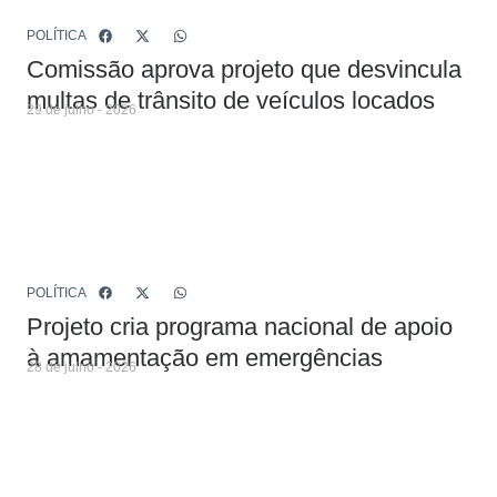
POLÍTICA
Comissão aprova projeto que desvincula
multas de trânsito de veículos locados
29 de julho - 2026
POLÍTICA
Projeto cria programa nacional de apoio
à amamentação em emergências
28 de julho - 2026