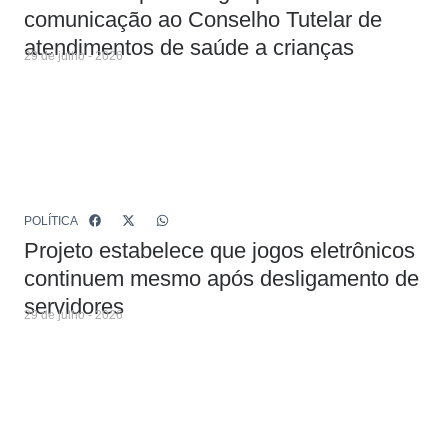
comunicação ao Conselho Tutelar de
atendimentos de saúde a crianças
29 de julho - 2026
POLÍTICA
Projeto estabelece que jogos eletrônicos
continuem mesmo após desligamento de
servidores
29 de julho - 2026