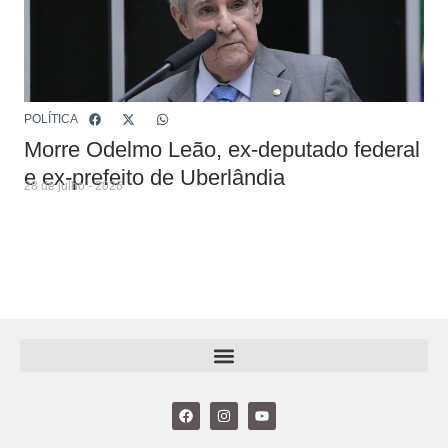
POLÍTICA
Morre Odelmo Leão, ex-deputado federal
e ex-prefeito de Uberlândia
28 de julho - 2026