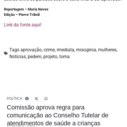
Reportagem – Maria Neves
Edição – Pierre Triboli
Link da fonte aqui!
Tags
aprovação
,
crime
,
imediata
,
misoginia
,
mulheres
,
Notícias
,
pedem
,
projeto
,
torna
POLÍTICA
Comissão aprova regra para
comunicação ao Conselho Tutelar de
atendimentos de saúde a crianças
29 de julho - 2026