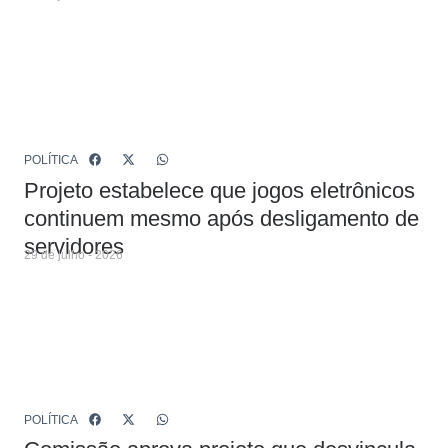
POLÍTICA
Projeto estabelece que jogos eletrônicos
continuem mesmo após desligamento de
servidores
29 de julho - 2026
POLÍTICA