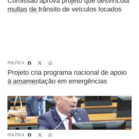
Comissão aprova projeto que desvincula
multas de trânsito de veículos locados
29 de julho - 2026
POLÍTICA
Projeto cria programa nacional de apoio
à amamentação em emergências
28 de julho - 2026
POLÍTICA