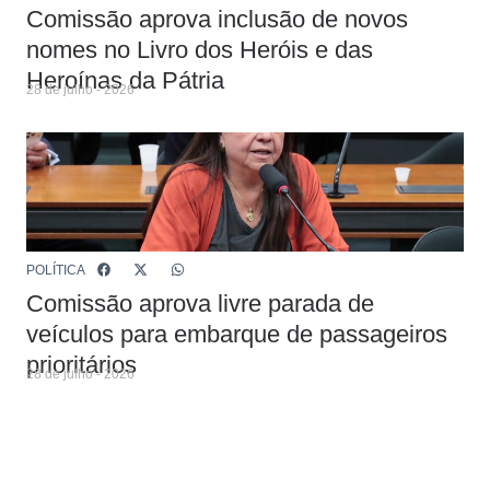
Comissão aprova inclusão de novos
nomes no Livro dos Heróis e das
Heroínas da Pátria
28 de julho - 2026
POLÍTICA
Comissão aprova livre parada de
veículos para embarque de passageiros
prioritários
28 de julho - 2026