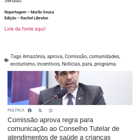
Senado.
Reportagem – Murilo Souza
Edição – Rachel Librelon
Link da fonte aqui!
Tags
Amazônia
,
aprova
,
Comissão
,
comunidades
,
ecoturismo
,
incentivos
,
Notícias
,
para
,
programa
POLÍTICA
Comissão aprova regra para
comunicação ao Conselho Tutelar de
atendimentos de saúde a crianças