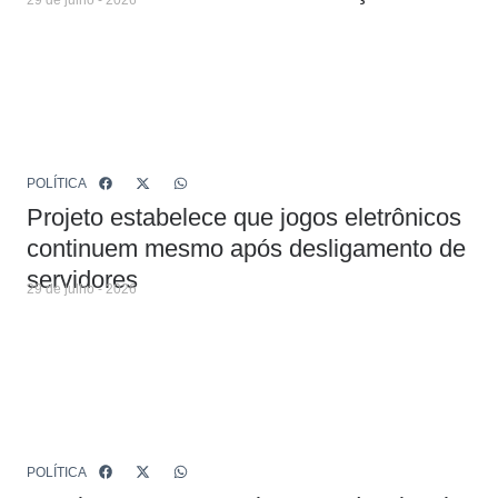
29 de julho - 2026
POLÍTICA
Projeto estabelece que jogos eletrônicos
continuem mesmo após desligamento de
servidores
29 de julho - 2026
POLÍTICA