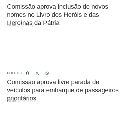
Comissão aprova inclusão de novos
nomes no Livro dos Heróis e das
Heroínas da Pátria
28 de julho - 2026
POLÍTICA
Comissão aprova livre parada de
veículos para embarque de passageiros
prioritários
28 de julho - 2026