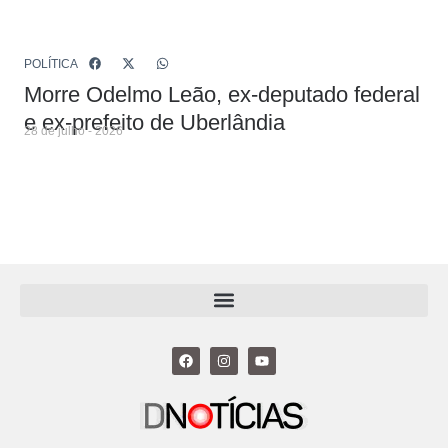
POLÍTICA
Morre Odelmo Leão, ex-deputado federal
e ex-prefeito de Uberlândia
28 de julho - 2026