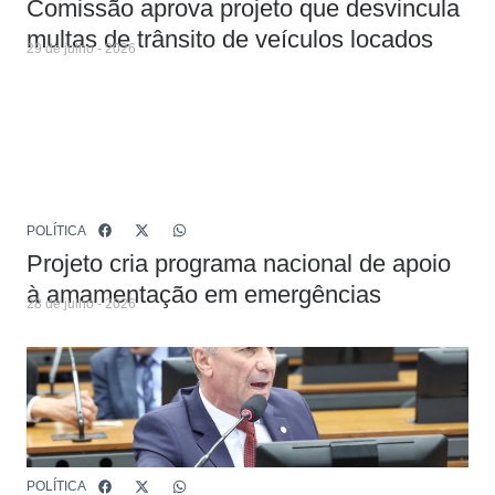
Comissão aprova projeto que desvincula
multas de trânsito de veículos locados
29 de julho - 2026
POLÍTICA
Projeto cria programa nacional de apoio
à amamentação em emergências
28 de julho - 2026
POLÍTICA